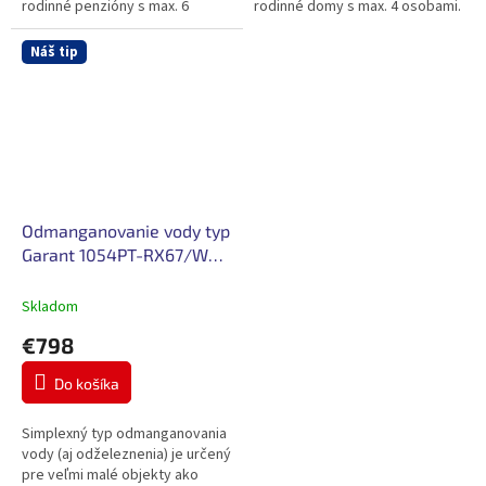
rodinné penzióny s max. 6
rodinné domy s max. 4 osobami.
izbami.
Náš tip
Odmanganovanie vody typ
Garant 1054PT-RX67/WG-
30
Skladom
€798
Do košíka
Simplexný typ odmanganovania
vody (aj odželeznenia) je určený
pre veľmi malé objekty ako