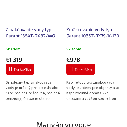
Zmäkčovanie vody typ
Zmäkčovanie vody typ
Garant 1354T-RX82/WG-
Garant 1035T-RX79/K-120
320
Skladom
Skladom
€1 319
€978
Do košíka
Do košíka
Simplexný typ zmäkčovača
Kabinetový typ zmäkčovača
vody je určený pre objekty ako
vody je určený pre objekty ako
napr. rodinné práčovne, rodinné
napr. rodinné domy s 2- 4
penzióny, čerpacie stanice
osobami a väčšou spotrebou
PHM, teplovodné kotolne do
vody, čerpacie stanice PHM,
500 kW.
teplovodné kotolne do 300 kW.
Mangán vo vode