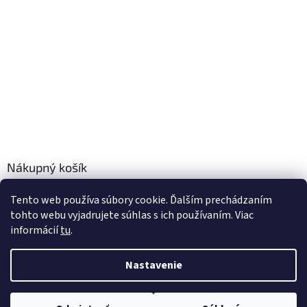
Nákupný košík
Tento web používa súbory cookie. Ďalším prechádzaním
0
KS /
€0
tohto webu vyjadrujete súhlas s ich používaním. Viac
informácií
tu
.
Vytvoril Shoptet
Nastavenie
Copyright 2026
Úpravnevody.sk
. Všetky práva vyhradené.