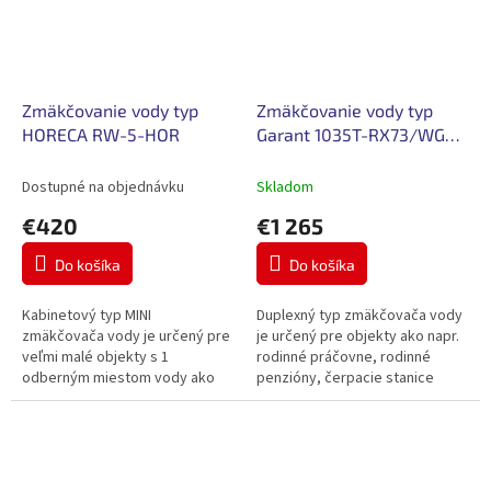
Zmäkčovanie vody typ
Zmäkčovanie vody typ
HORECA RW-5-HOR
Garant 1035T-RX73/WGD-
120
Dostupné na objednávku
Skladom
€420
€1 265
Do košíka
Do košíka
Kabinetový typ MINI
Duplexný typ zmäkčovača vody
zmäkčovača vody je určený pre
je určený pre objekty ako napr.
veľmi malé objekty s 1
rodinné práčovne, rodinné
odberným miestom vody ako
penzióny, čerpacie stanice
napr. nápojové automaty,
PHM, teplovodné kotolne do
kávovary, záhradné chatky a
500 kW.
pod.