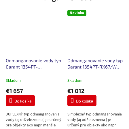
Novinka
Odmanganovanie vody typ
Odmanganovanie vody typ
Garant 1354PT-
Garant 1354PT-RX67/WG-
RX67/WGD-55
55
Skladom
Skladom
€1 657
€1 012
Do košíka
Do košíka
DUPLEXNÝ typ odmanganovania
Simplexný typ odmanganovania
vody (aj odželeznenia) je určený
vody (aj odželeznenia ) je
pre objekty ako napr. menšie
určený pre objekty ako napr.