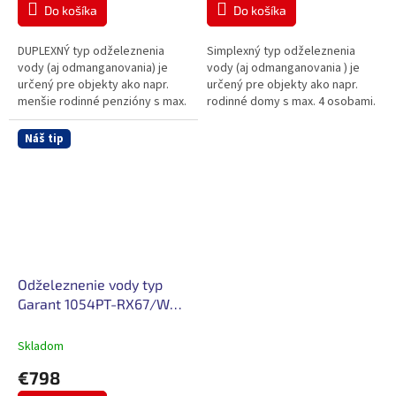
Do košíka
Do košíka
DUPLEXNÝ typ odželeznenia
Simplexný typ odželeznenia
vody (aj odmanganovania) je
vody (aj odmanganovania ) je
určený pre objekty ako napr.
určený pre objekty ako napr.
menšie rodinné penzióny s max.
rodinné domy s max. 4 osobami.
6 izbami.
Náš tip
Odželeznenie vody typ
Garant 1054PT-RX67/WG-
30
Skladom
€798