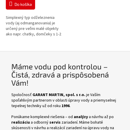
Do košíka
Simplexný typ odželeznenia
vody (aj odmanganovania) je
určený pre veľmi malé objekty
ako napr. chatky, domčeky s 1-2
osobami.
Máme vodu pod kontrolou –
Čistá, zdravá a prispôsobená
Vám!
Spoločnosť
GARANT MARTIN, spol. s r.o.
je Vaším
spoľahlivým partnerom v oblasti úpravy vody a priemyselnej
tepelnej techniky už od roku
1996
.
Ponúkame komplexné riešenia – od
analýzy
a návrhu až po
realizáciu
a odborný
servis
zariadení. Máme
bohaté
skúsenosti v návrhu a realizácií zariadení na úpravu vody na