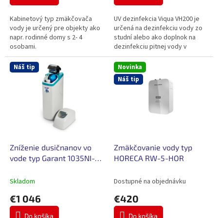
Kabinetový typ zmäkčovača
UV dezinfekcia Viqua VH200 je
vody je určený pre objekty ako
určená na dezinfekciu vody zo
napr. rodinné domy s 2- 4
studní alebo ako doplnok na
osobami.
dezinfekciu pitnej vody v
malých objektoch ako napr.
chata, záhradná chatka, rodinný
Náš tip
Novinka
dom...
Náš tip
Zníženie dusičnanov vo
Zmäkčovanie vody typ
vode typ Garant 1035NI-
HORECA RW-5-HOR
RX79/K-30
Skladom
Dostupné na objednávku
€1 046
€420
Do košíka
Do košíka