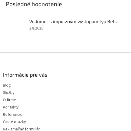
Posledné hodnotenie
Vodomer s impulzným výstupom typ Beta SDC DN20
Hodnotenie
2.8.2025
produktu
je
4
z
Z
5
á
hviezdičiek.
p
ä
Informácie pre vás
t
Blog
i
Služby
e
O firme
Kontakty
Referencie
Časté otázky
Reklamačný formulár