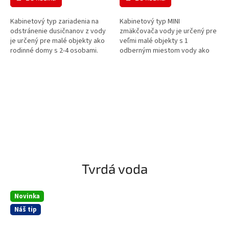
Kabinetový typ zariadenia na
Kabinetový typ MINI
odstránenie dusičnanov z vody
zmäkčovača vody je určený pre
je určený pre malé objekty ako
veľmi malé objekty s 1
rodinné domy s 2-4 osobami.
odberným miestom vody ako
napr. nápojové automaty,
kávovary, záhradné chatky a
pod.
Tvrdá voda
Novinka
Náš tip