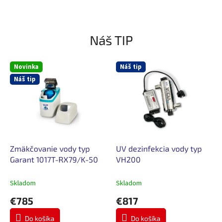
o
b
e
Náš TIP
n
á
Novinka
Náš tip
V
Náš tip
á
m
!
Zmäkčovanie vody typ
UV dezinfekcia vody typ
Garant 1017T-RX79/K-50
VH200
Skladom
Skladom
€785
€817
Do košíka
Do košíka