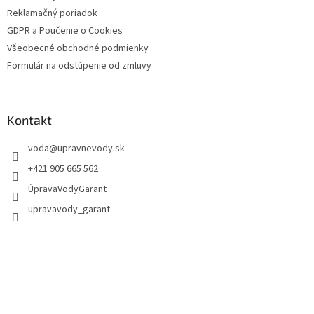
Reklamačný poriadok
GDPR a Poučenie o Cookies
Všeobecné obchodné podmienky
Formulár na odstúpenie od zmluvy
Kontakt
voda
@
upravnevody.sk
+421 905 665 562
ÚpravaVodyGarant
upravavody_garant