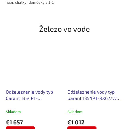
napr. chatky, domčeky s 1-2
osobami.
Železo vo vode
Odželeznenie vody typ
Odželeznenie vody typ
Garant 1354PT-
Garant 1354PT-RX67/WG-
RX67/WGD-55
55
Skladom
Skladom
€1 657
€1 012