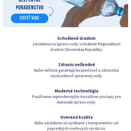
á
,
z
d
r
Schválené úradom
a
Zariadenia na úpravu vody schválené Regionálnym
v
úradom Slovenskej Republiky.
á
Zdraviu neškodné
a
Naše riešenia garantujú bezpečnosť a zdravotnú
p
nezávadnosť upravenej vody.
r
i
Moderná technológia
Používame najmodernejšie inovatívne postupy pre
s
dokonalú úpravu vody.
p
ô
Overená kvalita
s
Naše zariadenia sú vyrábané z komponentov od
popredných svetových výrobcov.