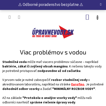
Prejsť
⚠️ Odborné poradenstvo bezplatne ⚠️
na
obsah
NÁKUP
KOŠÍK
Viac problémov s vodou
Studničná voda
môže mať viacero problémov súčasne – napríklad
baktérie, zákal či zvýšený obsah mangánu
. K riešeniu takejto vody
je potrebné pristupovať
zodpovedne už od začiatku
.
V prvom rade je nutné zabezpečiť
rozbor studničnej vody
v
akreditovanom laboratóriu, napríklad na stránke
Eurofins
.
Je potrebné
dohodnúť odber vzorky
a žiadať
"MINIMÁLNY ROZBOR VODY"
.
Až na základe
"Protokolu o analýze vzorky vody"
môžu naši
odborníci navrhnúť
správne riešenie úpravy vody
.