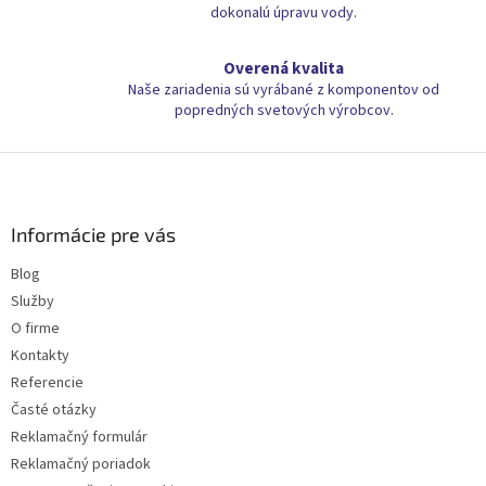
dokonalú úpravu vody.
Overená kvalita
Naše zariadenia sú vyrábané z komponentov od
popredných svetových výrobcov.
Z
á
p
ä
Informácie pre vás
t
Blog
i
Služby
e
O firme
Kontakty
Referencie
Časté otázky
Reklamačný formulár
Reklamačný poriadok