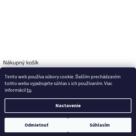
Nákupný košík
0
KS /
€0
Tento web používa súbory cookie. Ďalším prechádzaním
tohto webu vyjadrujete súhlas s ich používaním. Viac
informácií
tu
.
Vytvoril Shoptet
Nastavenie
Copyright 2026
Úpravnevody.sk
. Všetky práva vyhradené.
Odmietnuť
Súhlasím
Created by Gaelta