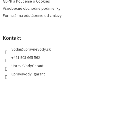
GDPR a Poučenie o Cookies
Všeobecné obchodné podmienky
Formulár na odstúpenie od zmluvy
Kontakt
voda
@
upravnevody.sk
+421 905 665 562
ÚpravaVodyGarant
upravavody_garant