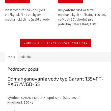
Plastový filter na vodu (bez
Umývateľná vložka filtra
vložky) slúži na zachytenie
mechanických nečistôt, 100 μm,
mechanických nečistôt z vody.
veľkosti 10". Vhodná pre
potrubný filter FH-AQA1010.
ZOBRAZIŤ VŠETKY SÚVISIACE PRODUKTY
Popis
Diskusia
Podrobný popis
Odmanganovanie vody typ Garant 1354PT-
RX67/WGD-55
Výrobca: GARANT MARTIN, spol. s r.o. (Slovensko)
Hmotnosť: 160 kg