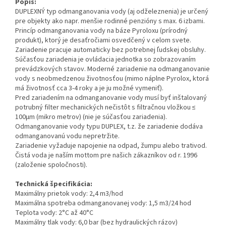
Popis:
DUPLEXNÝ typ odmanganovania vody (aj odželeznenia) je určený
pre objekty ako napr. menšie rodinné penzióny s max. 6 izbami.
Princíp odmanganovania vody na báze Pyroloxu (prírodný
produkt), ktorý je desaťročiami osvedčený v celom svete.
Zariadenie pracuje automaticky bez potrebnej ľudskej obsluhy.
Súčasťou zariadenia je ovládacia jednotka so zobrazovaním
prevádzkových stavov. Moderné zariadenie na odmanganovanie
vody s neobmedzenou životnosťou (mimo náplne Pyrolox, ktorá
má životnosť cca 3-4 roky a je ju možné vymeniť).
Pred zariadením na odmanganovanie vody musí byť inštalovaný
potrubný filter mechanických nečistôt s filtračnou vložkou ≤
100μm (mikro metrov) (nie je súčasťou zariadenia).
Odmanganovanie vody typu DUPLEX, t.z. že zariadenie dodáva
odmanganovanú vodu nepretržite.
Zariadenie vyžaduje napojenie na odpad, žumpu alebo trativod.
Čistá voda je naším mottom pre našich zákazníkov od r. 1996
(založenie spoločnosti).
Technická špecifikácia:
Maximálny prietok vody: 2,4 m3/hod
Maximálna spotreba odmanganovanej vody: 1,5 m3/24 hod
Teplota vody: 2°C až 40°C
Maximálny tlak vody: 6,0 bar (bez hydraulických rázov)