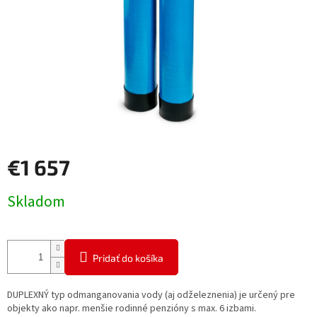
€1 657
Jednotková
Skladom
cena:
Pridať do košíka
DUPLEXNÝ typ odmanganovania vody (aj odželeznenia) je určený pre
objekty ako napr. menšie rodinné penzióny s max. 6 izbami.