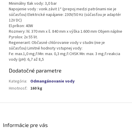
Minimálny tlak vody: 3,0 bar
Napojenie vody : vonk.závit 1“ (prepoj medzi patrónami nie je
súčasťou) Elektrické napájanie: 230V/50 Hz (súčasťou je adaptér
12V DC)
El.príkon: 40W
Rozmery: hl. 370 mm x š. 840 mm x výška 1.600 mm Objem náplne
Pyrolox: 2x 55 lit.
Regenerant: Občasné chlórovanie vody v studni (nie je
súčasťou) Limitné hodnoty vstupnej vody:
Fe: max.1,0 mg/l Mn: max. 0,3 mg/l CHSK Mn: max. 3 mg/l reakcia
vody (pH): 6,7 až 8,5
Dodatočné parametre
Kategória
:
Odmangánovanie vody
Hmotnosť
:
160 kg
Z
á
p
ä
Informácie pre vás
t