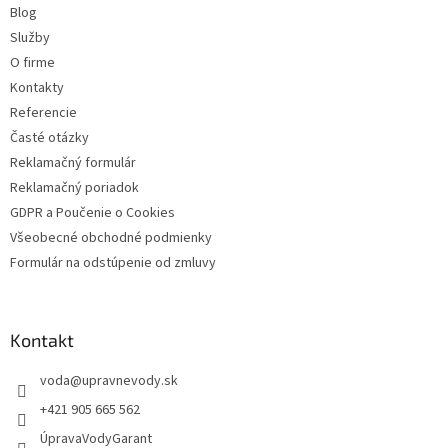
Blog
i
Služby
e
O firme
Kontakty
Referencie
Časté otázky
Reklamačný formulár
Reklamačný poriadok
GDPR a Poučenie o Cookies
Všeobecné obchodné podmienky
Formulár na odstúpenie od zmluvy
Kontakt
voda
@
upravnevody.sk
+421 905 665 562
ÚpravaVodyGarant