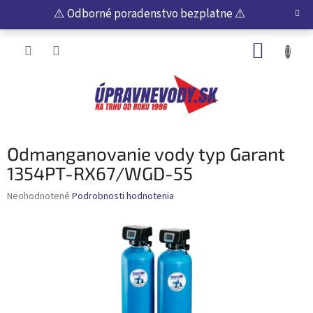
Prejsť
⚠️ Odborné poradenstvo bezplatne ⚠️
na
obsah
NÁKUP
KOŠÍK
Odmanganovanie vody typ Garant
1354PT-RX67/WGD-55
Priemerné
Neohodnotené
Podrobnosti hodnotenia
hodnotenie
produktu
je
0,0
z
5
hviezdičiek.